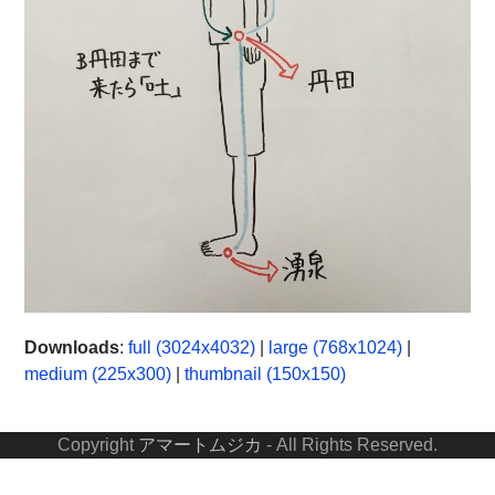
Downloads
:
full (3024x4032)
|
large (768x1024)
|
medium (225x300)
|
thumbnail (150x150)
Copyright
アマートムジカ
- All Rights Reserved.