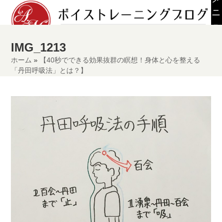
Skip
ニ
to
ュ
content
ー
IMG_1213
ホーム
»
【40秒でできる効果抜群の瞑想！身体と心を整える
「丹田呼吸法」とは？】