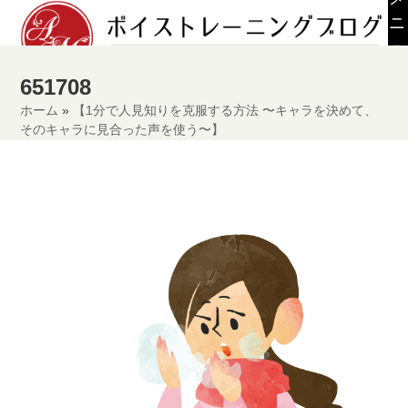
Skip
ニ
to
ュ
content
ー
651708
ホーム
»
【1分で人見知りを克服する方法 〜キャラを決めて、
そのキャラに見合った声を使う〜】