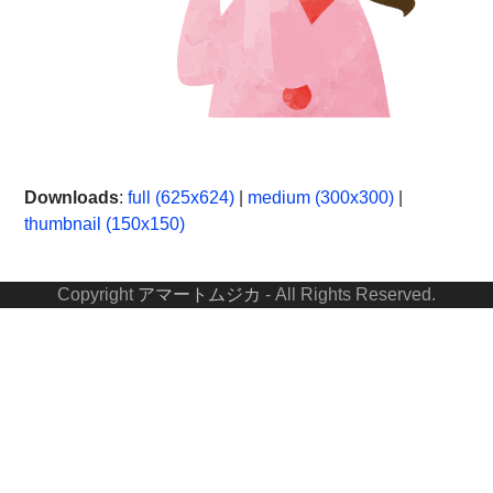
Downloads
:
full (625x624)
|
medium (300x300)
|
thumbnail (150x150)
Copyright
アマートムジカ
- All Rights Reserved.