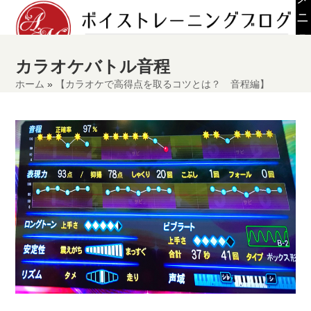
Skip
ニ
to
ュ
content
ー
カラオケバトル音程
ホーム
»
【カラオケで高得点を取るコツとは？ 音程編】