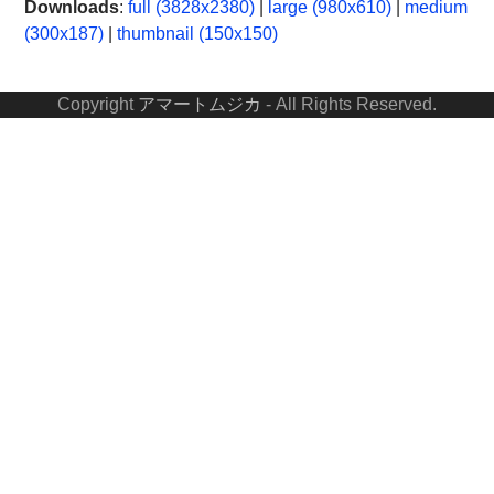
Downloads
:
full (3828x2380)
|
large (980x610)
|
medium
(300x187)
|
thumbnail (150x150)
Copyright
アマートムジカ
- All Rights Reserved.