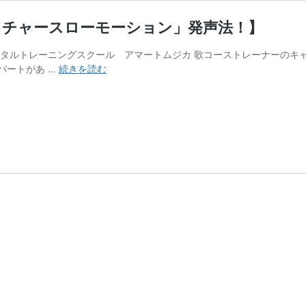
ッチャースローモーション」発声法！】
ンタルトレーニングスクール アマートムジカ 歌コーストレーナーのキ
【一
パートがあ …
続きを読む
瞬
で
簡
単
に
で
き
る
発
声
練
習！
「ピ
ッ
チ
ャ