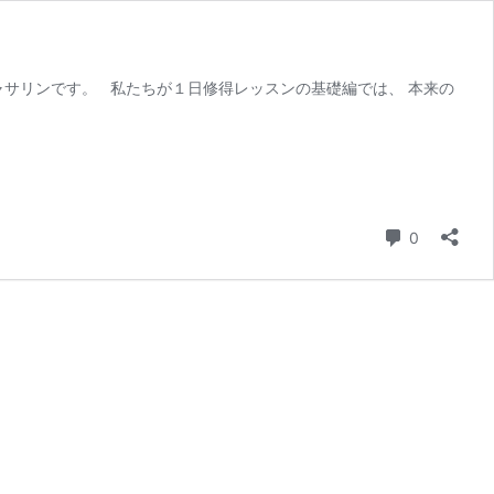
ャサリンです。 私たちが１日修得レッスンの基礎編では、 本来の
コメント
0