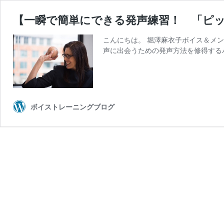
【一瞬で簡単にできる発声練習！ 「ピ
こんにちは。 堀澤麻衣子ボイス＆メ
声に出会うための発声方法を修得する
ボイストレーニングブログ