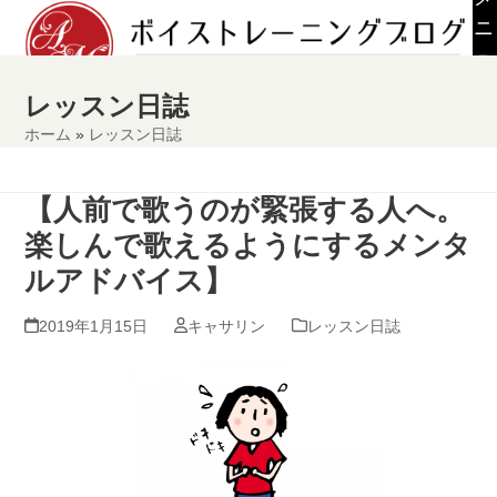
Skip
ニ
to
ュ
content
ー
レッスン日誌
ホーム
»
レッスン日誌
【人前で歌うのが緊張する人へ。
楽しんで歌えるようにするメンタ
ルアドバイス】
2019年1月15日
キャサリン
レッスン日誌