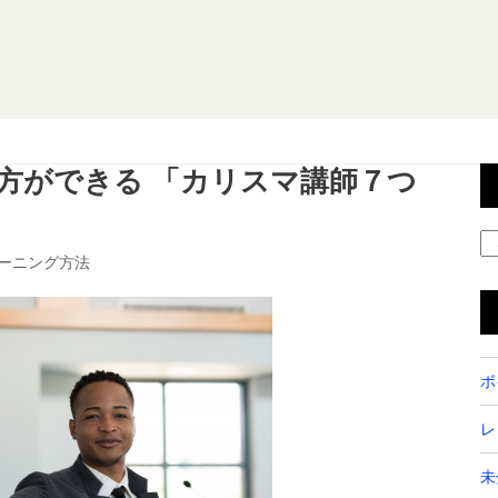
方ができる 「カリスマ講師７つ
ーニング方法
ボ
レ
未