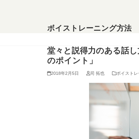
Skip
to
content
ボイストレーニング方法
堂々と説得力のある話し
のポイント」
2018年2月5日
司 拓也
ボイストレ