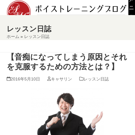
Skip
ニ
to
ュ
content
ー
レッスン日誌
ホーム
»
レッスン日誌
【音痴になってしまう原因とそれ
を克服するための方法とは？】
2016年5月10日
キャサリン
レッスン日誌