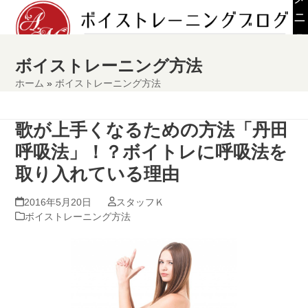
Skip
ニ
to
ュ
content
ー
ボイストレーニング方法
ホーム
»
ボイストレーニング方法
歌が上手くなるための方法「丹田
呼吸法」！？ボイトレに呼吸法を
取り入れている理由
2016年5月20日
スタッフＫ
ボイストレーニング方法