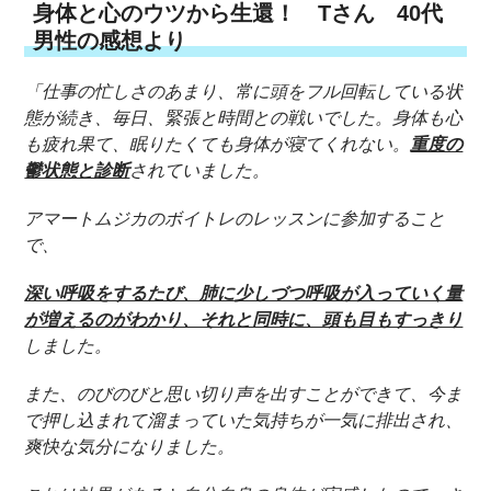
身体と心のウツから生還！ Tさん 40代
男性の感想より
「仕事の忙しさのあまり、常に頭をフル回転している状
態が続き、毎日、緊張と時間との戦いでした。身体も心
も疲れ果て、眠りたくても身体が寝てくれない。
重度の
鬱状態と診断
されていました。
アマートムジカのボイトレのレッスンに参加すること
で、
深い呼吸をするたび、肺に少しづつ呼吸が入っていく量
が増えるのがわかり、それと同時に、頭も目もすっきり
しました。
また、のびのびと思い切り声を出すことができて、今ま
で押し込まれて溜まっていた気持ちが一気に排出され、
爽快な気分になりました。